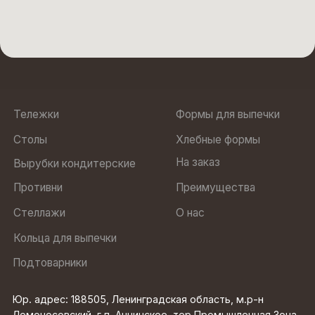
Противни
Преимущества
Стеллажи
О нас
Кольца для выпечки
Подтоварники
Юр. адрес: 188505, Ленинградская область, м.р-н
Ломоносовский, г.п. Аннинское, тер Промышленная Зона
Пески, ул Кооперативная, строение 6
ООО “БОЛЛО”
ИНН 7810972568
Политика
ОГРН 1237800022470
конфиденциальности