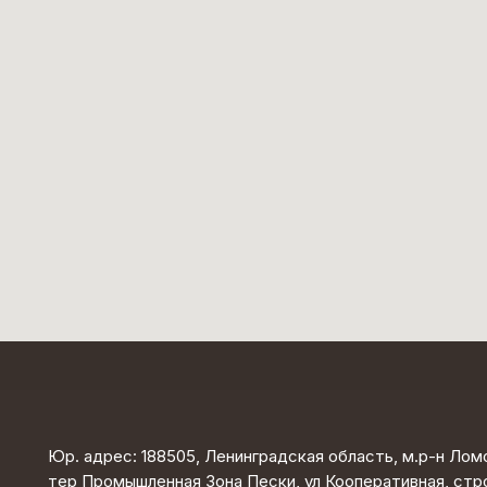
Юр. адрес: 188505, Ленинградская область, м.р-н Ломо
тер Промышленная Зона Пески, ул Кооперативная, стр