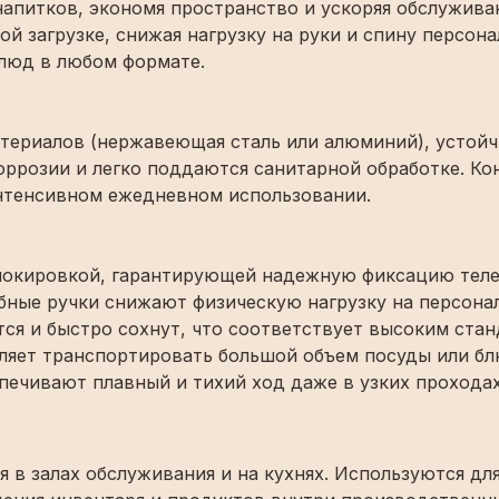
напитков, экономя пространство и ускоряя обслужив
й загрузке, снижая нагрузку на руки и спину персон
блюд в любом формате.
териалов (нержавеющая сталь или алюминий), устойчи
ррозии и легко поддаются санитарной обработке. Ко
нтенсивном ежедневном использовании.
окировкой, гарантирующей надежную фиксацию теле
бные ручки снижают физическую нагрузку на персонал
ся и быстро сохнут, что соответствует высоким ста
ляет транспортировать большой объем посуды или блю
ечивают плавный и тихий ход даже в узких проходах
 в залах обслуживания и на кухнях. Используются дл