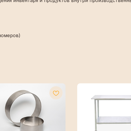
ещения инвентаря и продуктов внутри производствен
номеров)