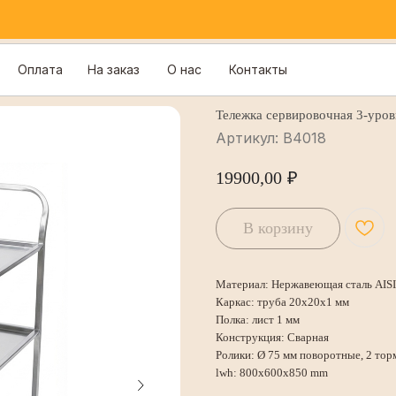
Оплата
На заказ
О нас
Контакты
Тележка сервировочная 3-уров
Артикул:
В4018
19900,00
₽
В корзину
Материал: Нержавеющая сталь AISI
Каркас: труба 20x20x1 мм
Полка: лист 1 мм
Конструкция: Сварная
Ролики: Ø 75 мм поворотные, 2 тор
lwh: 800x600x850 mm