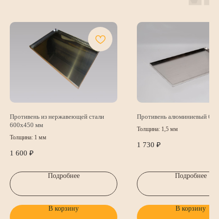
Противень из нержавеющей стали
Противень алюминиевый 660
600х450 мм
Толщина: 1,5 мм
КОНТАКТЫ
Толщина: 1 мм
1 730
₽
1 600
₽
Почта
Телефон
Подробнее
Подробнее
8 (812) 407 -24-24
sales@bollo.ru
Время работы:
В корзину
В корзину
пн-пт с 8:00 до 17:00 по МCК