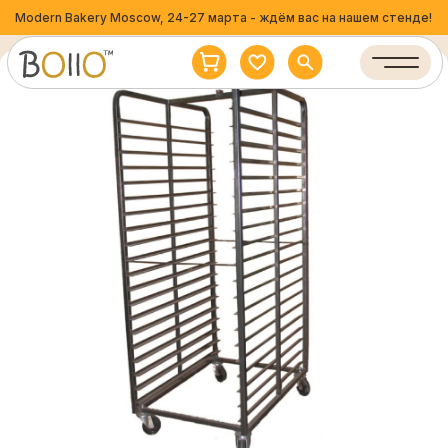
Modern Bakery Moscow, 24-27 марта - ждём вас на нашем стенде!