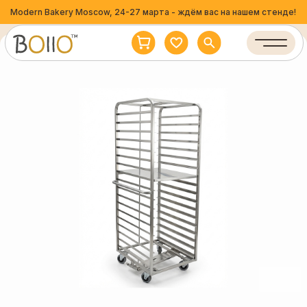
Modern Bakery Moscow, 24-27 марта - ждём вас на нашем стенде!