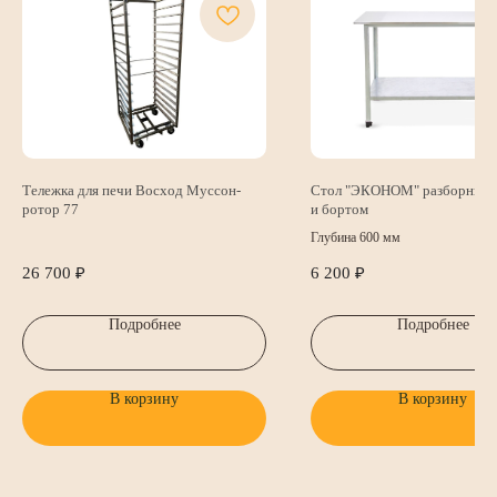
КОНТАКТЫ
Почта
Телефон
8 (812) 407 -24-24
sales@bollo.ru
Тележка для печи Восход Муссон-
Стол "ЭКОНОМ" разборный с
ротор 77
и бортом
Время работы:
Глубина 600 мм
пн-пт с 8:00 до 17:00 по МCК
26 700
₽
6 200
₽
Производство и склад
Подробнее
Подробнее
Ленинградская обл. Промышленная зона Пески,
ул. Кооперативная, стр. 6
В корзину
В корзину