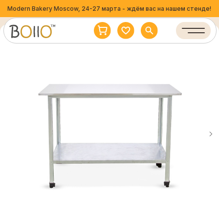
Modern Bakery Moscow, 24-27 марта - ждём вас на нашем стенде!