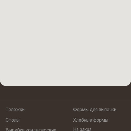
Юр. адрес: 188505, Ленинградская область, м.р-н
Ломоносовский, г.п. Аннинское, тер Промышленная Зона
Пески, ул Кооперативная, строение 6
ООО “БОЛЛО”
ИНН 7810972568
Политика
ОГРН 1237800022470
конфиденциальности