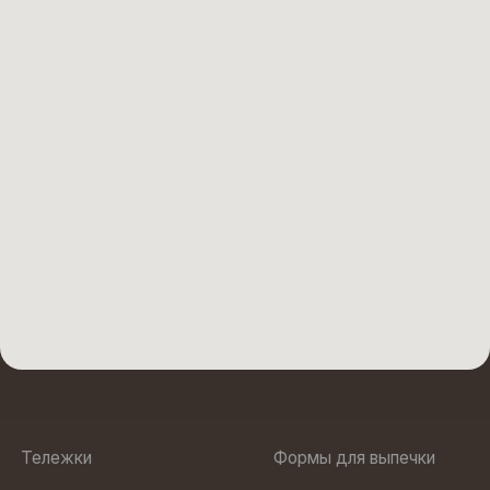
Столы
Хлебные формы
На заказ
Вырубки кондитерские
Противни
Преимущества
Стеллажи
О нас
Кольца для выпечки
Подтоварники
Юр. адрес: 188505, Ленинградская область, м.р-н
Ломоносовский, г.п. Аннинское, тер Промышленная Зона
Пески, ул Кооперативная, строение 6
ООО “БОЛЛО”
ИНН 7810972568
Политика
ОГРН 1237800022470
конфиденциальности