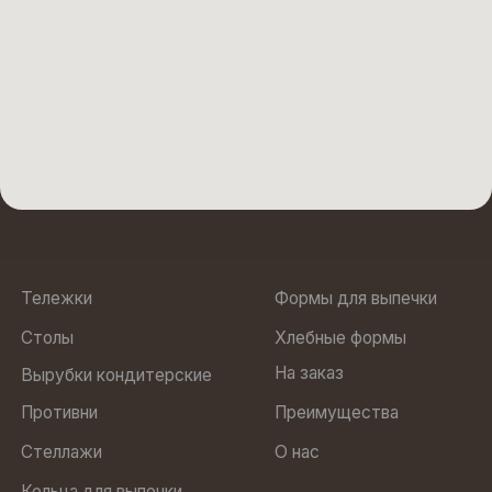
Противни
Преимущества
Стеллажи
О нас
Кольца для выпечки
Подтоварники
Юр. адрес: 188505, Ленинградская область, м.р-н
Ломоносовский, г.п. Аннинское, тер Промышленная Зона
Пески, ул Кооперативная, строение 6
ООО “БОЛЛО”
ИНН 7810972568
Политика
ОГРН 1237800022470
конфиденциальности