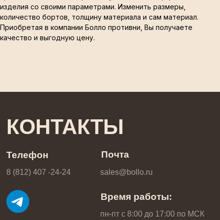
изделия со своими параметрами. Изменить размеры,
количество бортов, толщину материала и сам материал.
Приобретая в компании Болло противни, Вы получаете
КОНТАКТЫ
качество и выгодную цену.
Почта
Телефон
8 (812) 407 -24-24
sales@bollo.ru
Время работы:
пн-пт с 8:00 до 17:00 по МCК
Производство и склад
Ленинградская обл. Промышленная зона Пески,
ул. Кооперативная, стр. 6