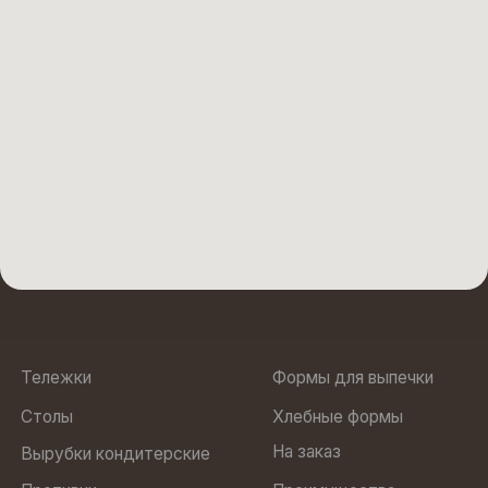
Противни
Преимущества
Стеллажи
О нас
Кольца для выпечки
Подтоварники
Юр. адрес: 188505, Ленинградская область, м.р-н
Ломоносовский, г.п. Аннинское, тер Промышленная Зона
Пески, ул Кооперативная, строение 6
ООО “БОЛЛО”
ИНН 7810972568
Политика
ОГРН 1237800022470
конфиденциальности