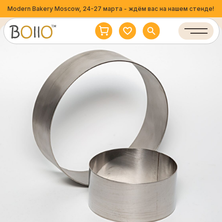
Modern Bakery Moscow, 24-27 марта - ждём вас на нашем стенде!