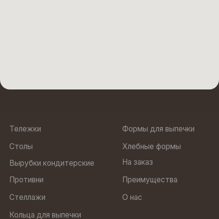
Противни
Преимущества
Стеллажи
О нас
Кольца для выпечки
Подтоварники
Юр. адрес: 188505, Ленинградская область, м.р-н
Ломоносовский, г.п. Аннинское, тер Промышленная Зона
Пески, ул Кооперативная, строение 6
ООО “БОЛЛО”
ИНН 7810972568
Политика
ОГРН 1237800022470
конфиденциальности